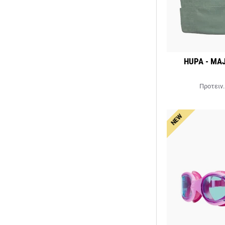
HUPA - MAJ
Προτειν.
NEW