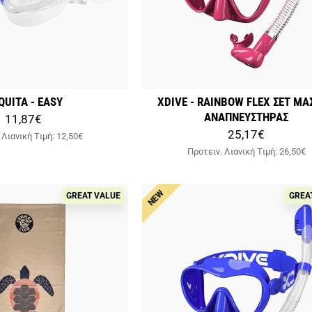
QUITA - EASY
XDIVE - RAINBOW FLEX ΣΕΤ ΜΑ
ΑΝΑΠΝΕΥΣΤΗΡΑΣ
11,87€
25,17€
 Λιανική Tιμή:
12,50€
Προτειν. Λιανική Tιμή:
26,50€
NEW
GREAT VALUE
GREA