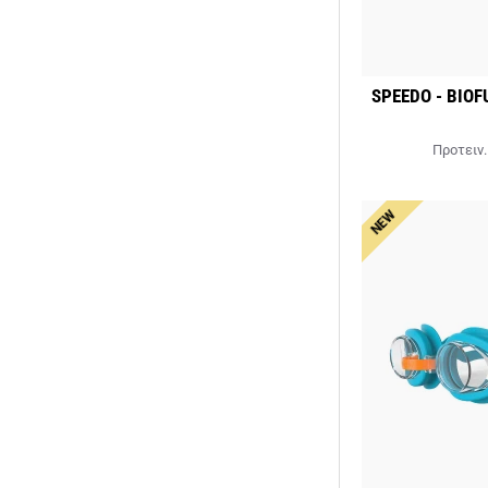
SPEEDO - BIOF
Προτειν.
NEW