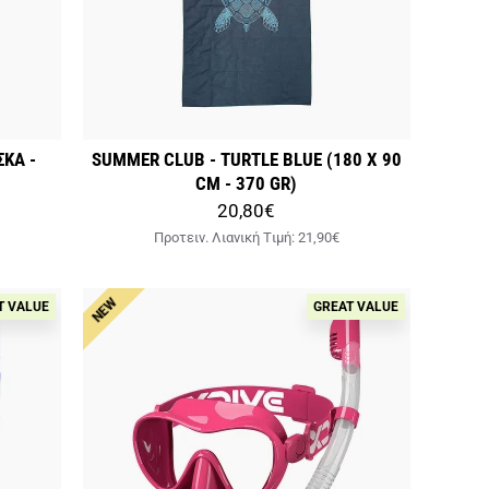
ΣΚΑ -
SUMMER CLUB - TURTLE BLUE (180 X 90
CM - 370 GR)
20,80€
Προτειν. Λιανική Tιμή:
21,90€
NEW
T VALUE
GREAT VALUE