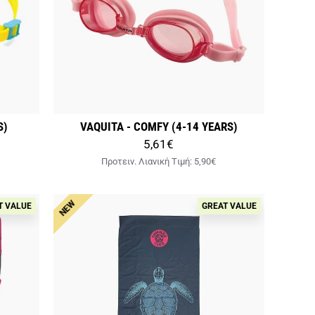
S)
VAQUITA - COMFY (4-14 YEARS)
5,61€
Προτειν. Λιανική Tιμή:
5,90€
NEW
T VALUE
GREAT VALUE