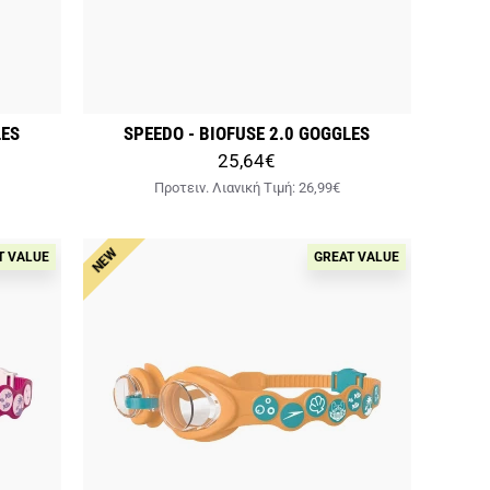
LES
SPEEDO - BIOFUSE 2.0 GOGGLES
25,64€
Προτειν. Λιανική Tιμή:
26,99€
NEW
T VALUE
GREAT VALUE