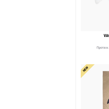
VA
Προτειν.
NEW