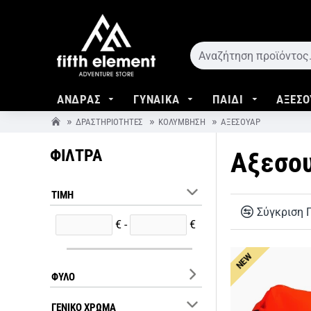
ΑΝΔΡΑΣ
ΓΥΝΑΙΚΑ
ΠΑΙΔΙ
ΑΞΕΣΟ
ΔΡΑΣΤΗΡΙΌΤΗΤΕΣ
ΚΟΛΎΜΒΗΣΗ
ΑΞΕΣΟΥΆΡ
ΦΙΛΤΡΑ
Αξεσο
ΤΙΜΉ
Σύγκριση 
€ -
€
NEW
ΦΎΛΟ
ΓΕΝΙΚΌ ΧΡΏΜΑ