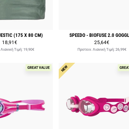
ESTIC (175 X 80 CM)
SPEEDO - BIOFUSE 2.0 GOGG
18,91€
25,64€
 Λιανική Tιμή:
19,90€
Προτειν. Λιανική Tιμή:
26,99€
NEW
GREAT VALUE
GREA