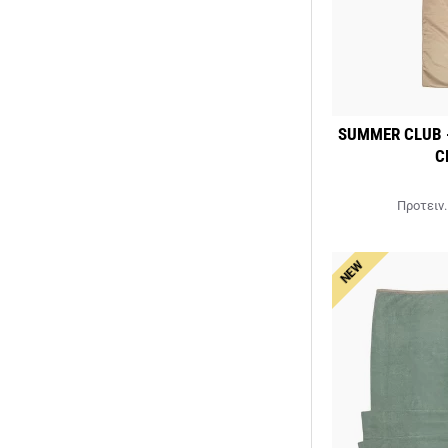
SUMMER CLUB -
C
Προτειν.
NEW