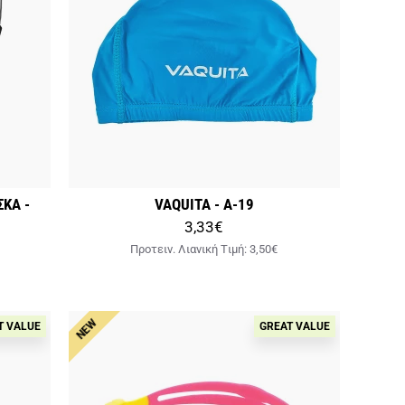
ΣΚΑ -
VAQUITA - A-19
3,33€
Προτειν. Λιανική Tιμή:
3,50€
NEW
T VALUE
GREAT VALUE