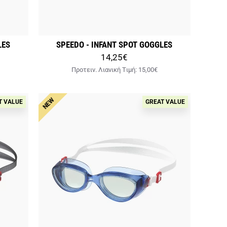
LES
SPEEDO - INFANT SPOT GOGGLES
14,25€
Προτειν. Λιανική Tιμή:
15,00€
NEW
T VALUE
GREAT VALUE