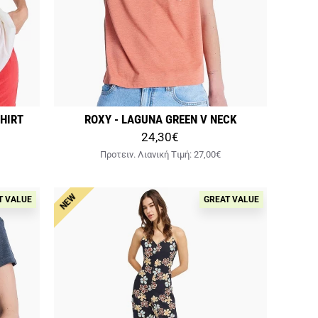
SHIRT
ROXY - LAGUNA GREEN V NECK
24,30€
Προτειν. Λιανική Tιμή:
27,00€
NEW
T VALUE
GREAT VALUE