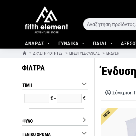
ΑΝΔΡΑΣ
ΓΥΝΑΙΚΑ
ΠΑΙΔΙ
ΑΞΕΣΟ
ΔΡΑΣΤΗΡΙΌΤΗΤΕΣ
LIFESTYLE-CASUAL
ΈΝΔΥΣΗ
ΦΙΛΤΡΑ
Ένδυσ
ΤΙΜΉ
Σύγκριση 
€ -
€
NEW
ΦΎΛΟ
ΓΕΝΙΚΌ ΧΡΏΜΑ