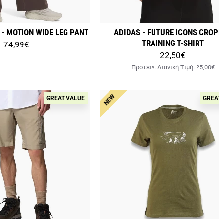
- MOTION WIDE LEG PANT
ADIDAS - FUTURE ICONS CRO
TRAINING T-SHIRT
74,99€
22,50€
Προτειν. Λιανική Tιμή:
25,00€
NEW
GREAT VALUE
GREA