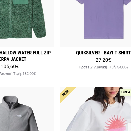
SHALLOW WATER FULL ZIP
QUIKSILVER - BAYI T-SHIRT
ERPA JACKET
27,20€
105,60€
Προτειν. Λιανική Tιμή:
34,00€
Λιανική Tιμή:
132,00€
NEW
GREA