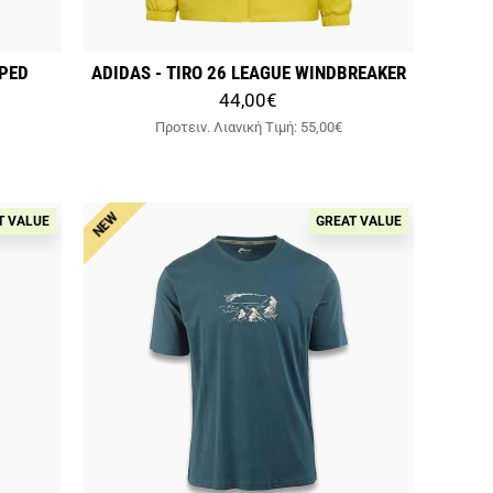
PPED
ADIDAS - TIRO 26 LEAGUE WINDBREAKER
44,00€
Προτειν. Λιανική Tιμή:
55,00€
NEW
T VALUE
GREAT VALUE