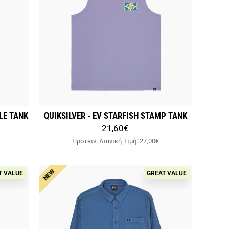
LE TANK
QUIKSILVER - EV STARFISH STAMP TANK
21,60€
Προτειν. Λιανική Tιμή:
27,00€
NEW
T VALUE
GREAT VALUE