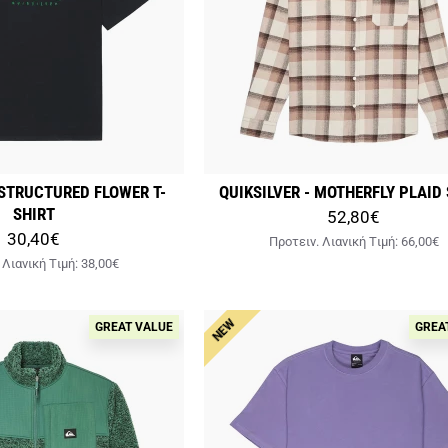
 STRUCTURED FLOWER T-
QUIKSILVER - MOTHERFLY PLAID
SHIRT
52,80€
30,40€
Προτειν. Λιανική Tιμή:
66,00€
 Λιανική Tιμή:
38,00€
NEW
GREAT VALUE
GREA