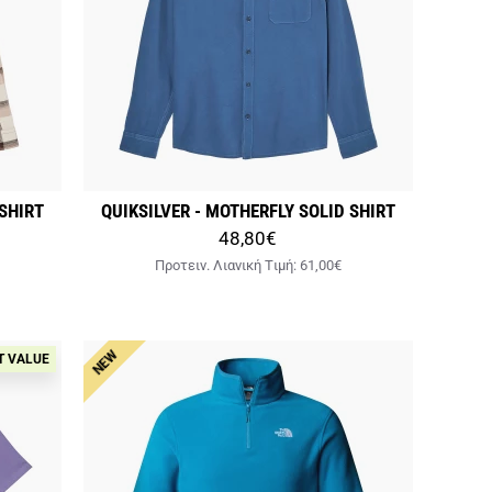
 SHIRT
QUIKSILVER - MOTHERFLY SOLID SHIRT
48,80€
Προτειν. Λιανική Tιμή:
61,00€
NEW
T VALUE