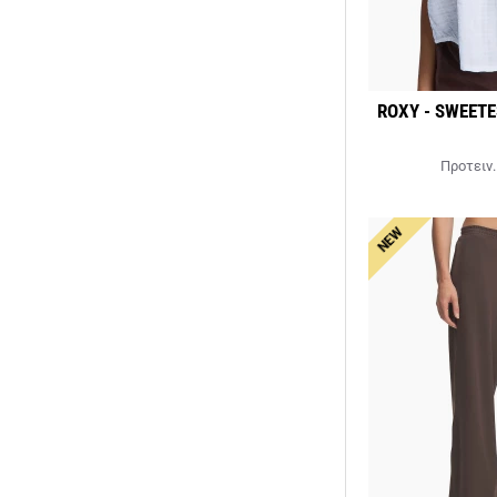
ROXY - SWEET
Προτειν.
NEW