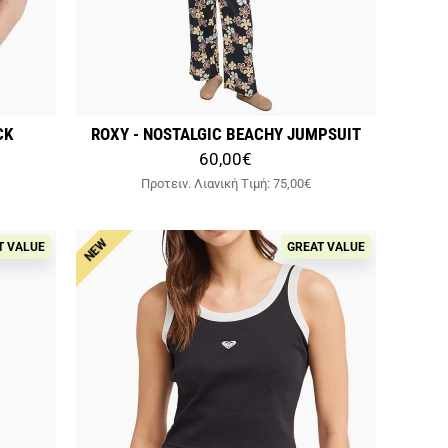
CK
ROXY - NOSTALGIC BEACHY JUMPSUIT
60,00€
Προτειν. Λιανική Tιμή:
75,00€
NEW
T VALUE
GREAT VALUE