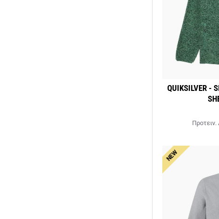
QUIKSILVER - 
SH
Προτειν. 
NEW