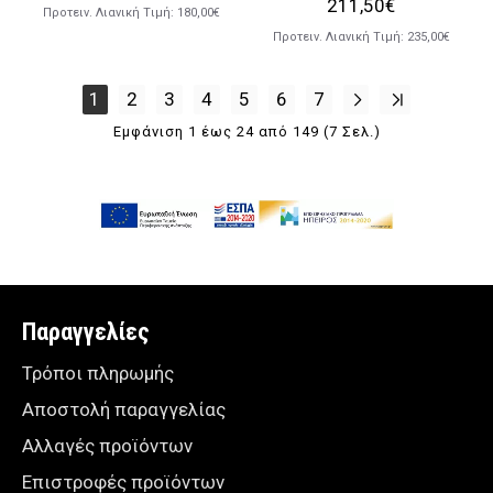
211,50€
Προτειν. Λιανική Tιμή:
180,00€
Προτειν. Λιανική Tιμή:
235,00€
1
2
3
4
5
6
7
Εμφάνιση 1 έως 24 από 149 (7 Σελ.)
Παραγγελίες
Τρόποι πληρωμής
Αποστολή παραγγελίας
Αλλαγές προϊόντων
Επιστροφές προϊόντων