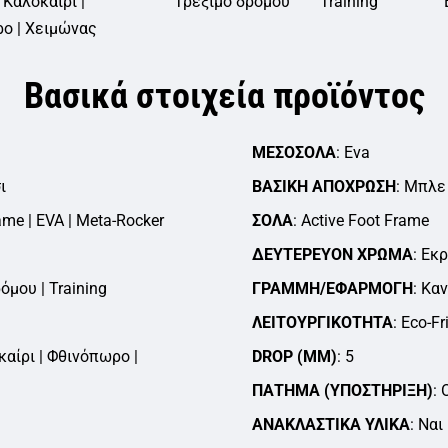
 Καλοκαίρι |
Τρέξιμο δρόμου
Training
ο | Χειμώνας
Βασικά στοιχεία προϊόντος
ΜΕΣΟΣΌΛΑ
Eva
ι
ΒΑΣΙΚΉ ΑΠΌΧΡΩΣΗ
Μπλε
ame | EVA | Meta-Rocker
ΣΌΛΑ
Active Foot Frame
ΔΕΥΤΕΡΕΎΟΝ ΧΡΏΜΑ
Εκρ
όμου | Training
ΓΡΑΜΜΉ/ΕΦΑΡΜΟΓΉ
Καν
ΛΕΙΤΟΥΡΓΙΚΌΤΗΤΑ
Eco-Fr
καίρι | Φθινόπωρο |
DROP (MM)
5
ΠΆΤΗΜΑ (ΥΠΟΣΤΉΡΙΞΗ)
ΑΝΑΚΛΑΣΤΙΚΆ ΥΛΙΚΆ
Ναι