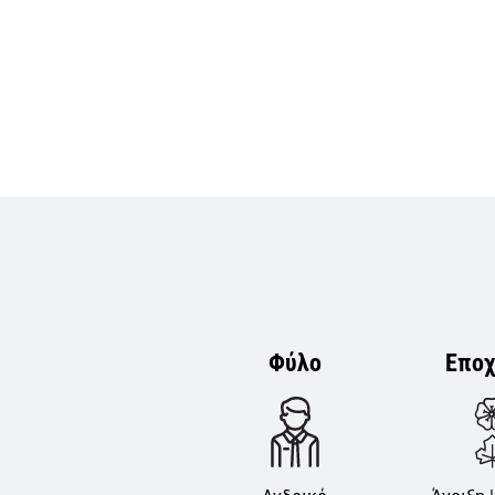
Φύλο
Εποχ