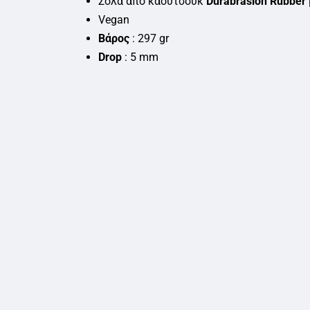
Σόλα από καουτσούκ
Durabrasion Rubber
Vegan
Βάρος
: 297 gr
Drop
: 5 mm