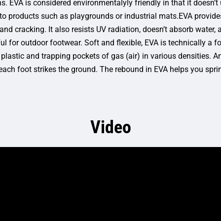
s. EVA is considered environmentalyly friendly in that it doesn’t
nto products such as playgrounds or industrial mats.EVA provides
nd cracking. It also resists UV radiation, doesn’t absorb water, a
ful for outdoor footwear. Soft and flexible, EVA is technically a 
plastic and trapping pockets of gas (air) in various densities.
 each foot strikes the ground. The rebound in EVA helps you sprin
Video