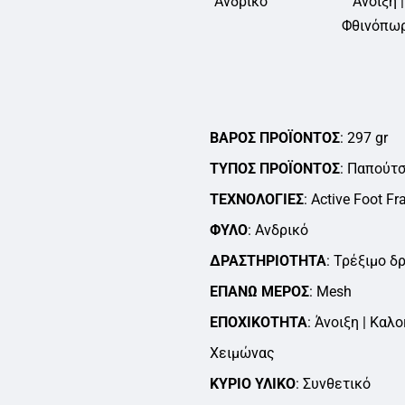
Ανδρικό
Άνοιξη |
Φθινόπωρ
ΒΆΡΟΣ ΠΡΟΪΌΝΤΟΣ
297 gr
ΤΎΠΟΣ ΠΡΟΪΌΝΤΟΣ
Παπούτσ
ΤΕΧΝΟΛΟΓΊΕΣ
Active Foot Fr
ΦΎΛΟ
Ανδρικό
ΔΡΑΣΤΗΡΙΌΤΗΤΑ
Τρέξιμο δρ
ΕΠΆΝΩ ΜΈΡΟΣ
Mesh
ΕΠΟΧΙΚΌΤΗΤΑ
Άνοιξη | Καλο
Χειμώνας
ΚΎΡΙΟ ΥΛΙΚΌ
Συνθετικό