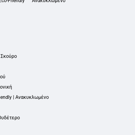
Eco-Friendly
Ανακυκλωμένο
 Σκούρο
ού
ονική
iendly | Ανακυκλωμένο
Ουδέτερο