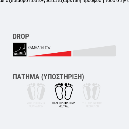
με σχεδιασμό που εγγυάται εξαιρετική πρόσφυση τόσο στην ά
DROP
ΠΆΤΗΜΑ (ΥΠΟΣΤΉΡΙΞΗ)